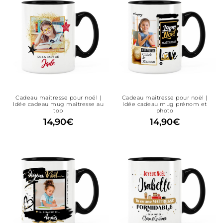
Cadeau maîtresse pour noël |
Cadeau maîtresse pour noël |
Idée cadeau mug maîtresse au
Idée cadeau mug prénom et
top
photo
14,90
€
14,90
€