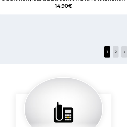
14,90
€
1
2
→