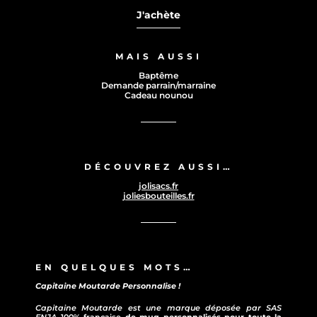
J'achète
MAIS AUSSI
Baptême
Demande parrain/marraine
Cadeau nounou
DÉCOUVREZ AUSSI…
jolisacs.fr
joliesbouteilles.fr
EN QUELQUES MOTS…
Capitaine Moutarde Personnalise !
Capitaine Moutarde est une marque déposée par SAS
ENJA
100% française
de mug personnalisés pour toute la