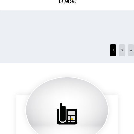
13,90
€
1
2
→