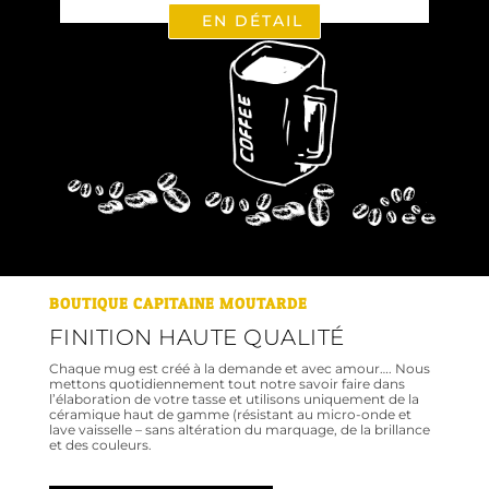
EN DÉTAIL
BOUTIQUE CAPITAINE MOUTARDE
FINITION HAUTE QUALITÉ
Chaque mug est créé à la demande et avec amour…. Nous
mettons quotidiennement tout notre savoir faire dans
l’élaboration de votre tasse et utilisons uniquement de la
céramique haut de gamme (résistant au micro-onde et
lave vaisselle – sans altération du marquage, de la brillance
et des couleurs.