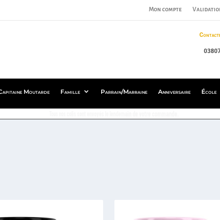
Mon compte
Validatio
Contact
0380
Capitaine Moutarde
Famille
Parrain/Marraine
Anniversaire
École
Tous nos colis sont envoyés le lendemain de votre commande.