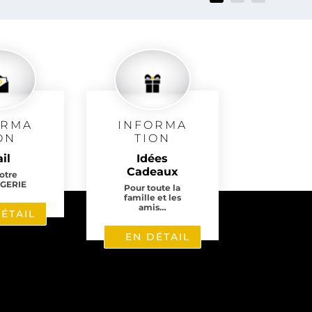
avis
ORMA
INFORMA
ON
TION
il
Idées
Cadeaux
notre
GERIE
Pour toute la
famille et les
amis…
ÉTAIL
EN DÉTAIL