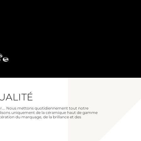
UALITÉ
r…. Nous mettons quotidiennement tout notre
t utilisons uniquement de la céramique haut de gamme
ltération du marquage, de la brillance et des
avis