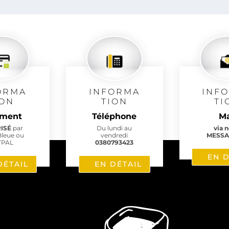
2 
ORMA
INFORMA
INF
ION
TION
TI
ement
Téléphone
Ma
RISÉ
par
Du lundi au
via 
Bleue ou
vendredi
MESSA
YPAL
0380793423
EN D
DÉTAIL
EN DÉTAIL