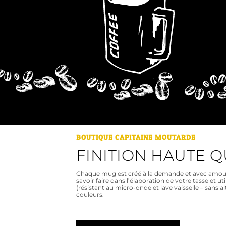
BOUTIQUE CAPITAINE MOUTARDE
FINITION HAUTE Q
Chaque mug est créé à la demande et avec amou
savoir faire dans l’élaboration de votre tasse e
(résistant au micro-onde et lave vaisselle – sans a
couleurs.
1 