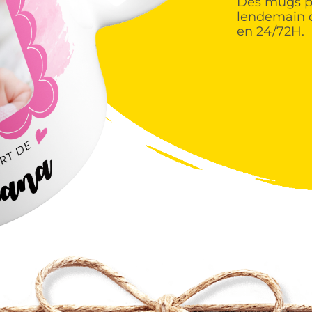
Des mugs pe
lendemain 
en 24/72H.