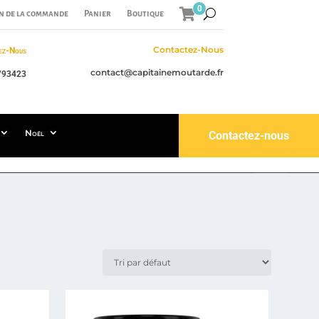
0
n de la commande
Panier
Boutique
Contactez-Nous
ez-Nous
contact@capitainemoutarde.fr
793423
Noël
Contactez-nous