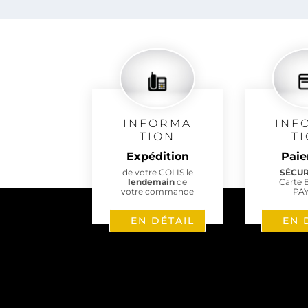
INFORMA
INF
TION
T
Expédition
Pai
de votre COLIS le
SÉCU
lendemain
de
Carte 
votre commande
PA
EN DÉTAIL
EN 