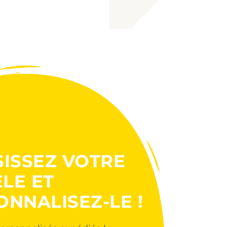
SISSEZ VOTRE
LE ET
ONNALISEZ-LE !