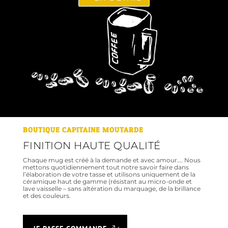
BOUTIQUE CAPITAINE MOUTARDE
FINITION HAUTE QUALITÉ
Chaque mug est créé à la demande et avec amour…. Nous
mettons quotidiennement tout notre savoir faire dans
l’élaboration de votre tasse et utilisons uniquement de la
céramique haut de gamme (résistant au micro-onde et
lave vaisselle – sans altération du marquage, de la brillance
et des couleurs.