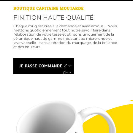
BOUTIQUE CAPITAINE MOUTARDE
FINITION HAUTE QUALITÉ
Chaque mug est créé à la demande et avec amour…. Nous
mettons quotidiennement tout notre savoir faire dans
l’élaboration de votre tasse et utilisons uniquement de la
céramique haut de gamme (résistant au micro-onde et
lave vaisselle – sans altération du marquage, de la brillance
et des couleurs.
JE PASSE COMMANDE