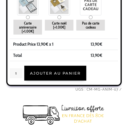
Carte
Carte noël
Pas de carte
anniversaire
[+1,00€]
cadeau
[+1,00€]
Product Price
13,90
€ x 1
13,90
€
Total
13,90
€
quantité
AJOUTER AU PANIER
de
Cadeau
animatrice
|
Idée
UGS :
CM-MG-ANIM-07
cadeau
mug
animatrice
géniale