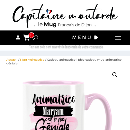
0
Tous nos colis sont envoyés le lendemain de votre commande.
Accueil
/
Mug Animatrice
/ Cadeau animatrice | Idée cadeau mug animatrice
géniale