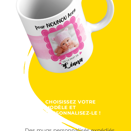
CHOISISSEZ VOTRE
MODÈLE ET
PERSONNALISEZ-LE !
Des mugs personnalisés expédiés