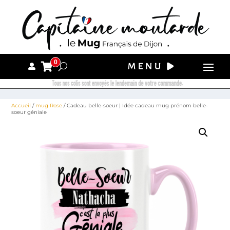
0
Tous nos colis sont envoyés le lendemain de votre commande.
Accueil
/
mug Rose
/ Cadeau belle-soeur | Idée cadeau mug prénom belle-
soeur géniale