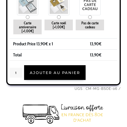
Carte
Carte noël
Pas de carte
anniversaire
[+1,00€]
cadeau
[+1,00€]
Product Price
13,90
€ x 1
13,90
€
Total
13,90
€
quantité
AJOUTER AU PANIER
de
Cadeau
belle-
soeur
|
UGS :
CM-MG-BSOE-06
Idée
cadeau
mug
prénom
belle-
soeur
géniale