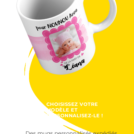
CHOISISSEZ VOTRE
MODÈLE ET
PERSONNALISEZ-LE !
Des mugs personnalisés expédiés