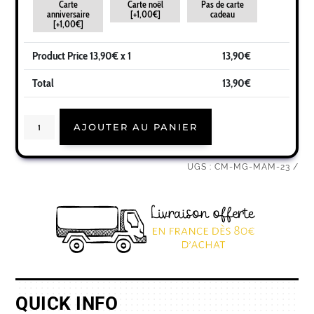
Carte
Carte noël
Pas de carte
anniversaire
[+1,00€]
cadeau
[+1,00€]
Product Price
13,90
€ x 1
13,90
€
Total
13,90
€
quantité
AJOUTER AU PANIER
de
Cadeau
fête
des
mères
UGS :
CM-MG-MAM-23
|
Trop
de
la
chance
d'avoir
une
maman
comme
toi
QUICK INFO