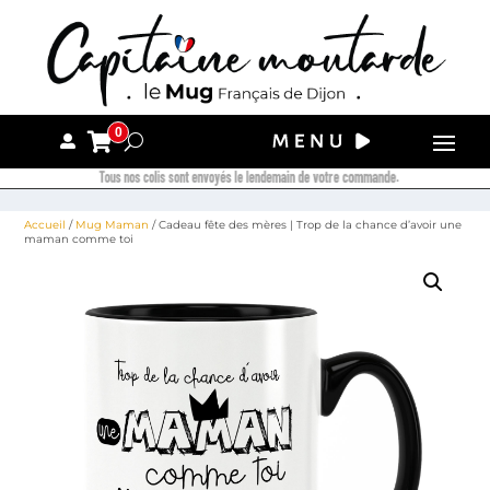
0
Tous nos colis sont envoyés le lendemain de votre commande.
Accueil
/
Mug Maman
/ Cadeau fête des mères | Trop de la chance d’avoir une
maman comme toi