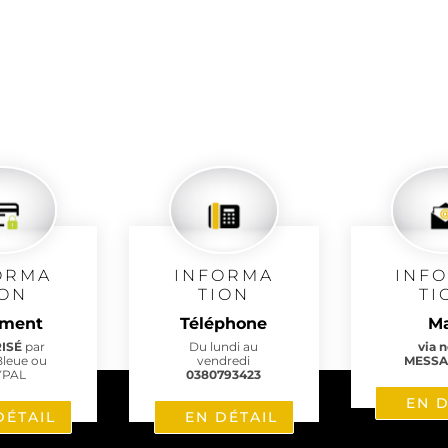
ORMA
INFORMA
INF
ION
TION
TI
ement
Téléphone
Ma
RISÉ
par
Du lundi au
via 
Bleue ou
vendredi
MESSA
YPAL
0380793423
EN D
DÉTAIL
EN DÉTAIL