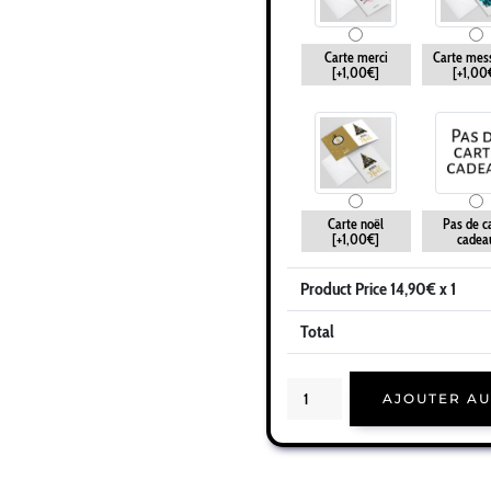
Carte merci
Carte mes
[+1,00€]
[+1,00
Carte noël
Pas de c
[+1,00€]
cadea
Product Price
14,90
€ x 1
Total
quantité
de
AJOUTER AU
Cadeau
maître
|
Idée
cadeau