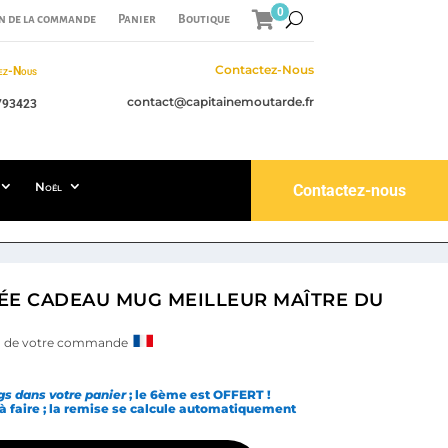
0
n de la commande
Panier
Boutique
Contactez-Nous
ez-Nous
contact@capitainemoutarde.fr
793423
Noël
Contactez-nous
DÉE CADEAU MUG MEILLEUR MAÎTRE DU
ain de votre commande
s dans votre panier
; le 6ème est OFFERT !
 à faire ; la remise se calcule automatiquement