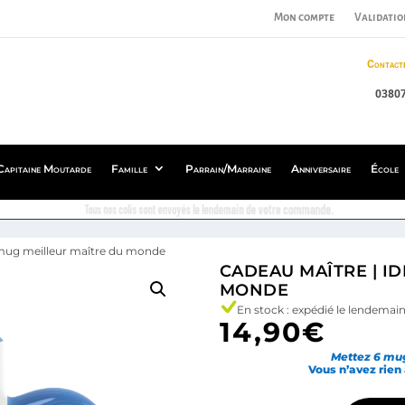
Mon compte
Validatio
Contact
0380
Capitaine Moutarde
Famille
Parrain/Marraine
Anniversaire
École
Tous nos colis sont envoyés le lendemain de votre commande.
 mug meilleur maître du monde
CADEAU MAÎTRE | I
MONDE
En stock : expédié le lendem
14,90
€
Mettez 6 mug
Vous n’avez rien