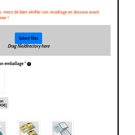
o, merci de bien vérifier son recadrage en dessous avant
nier !
Select files
Drag file/directory here
un emballage
*
on
,90€]