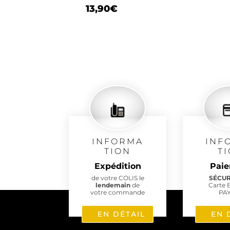
13,90
€
INFORMA
INF
TION
T
Expédition
Pai
de votre COLIS le
SÉCU
lendemain
de
Carte 
votre commande
PA
EN DÉTAIL
EN 