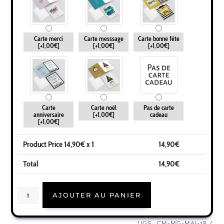
Carte merci
Carte messsage
Carte bonne fête
[+1,00€]
[+1,00€]
[+1,00€]
Carte
Carte noël
Pas de carte
anniversaire
[+1,00€]
cadeau
[+1,00€]
Product Price
14,90
€ x 1
14,90
€
Total
14,90
€
quantité
AJOUTER AU PANIER
de
Cadeau
maîtresse
|
UGS :
CM-MG-MAI-18