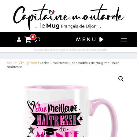
0
Tous nos colis sont envoyés le lendemain de votre commande.
Accueil
/
mug Rose
/ Cadeau maîtresse | Idée cadeau de mug meilleure
maîtresse