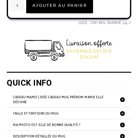
quantité
AJOUTER AU PANIER
de
Cadeau
mamie
|
Idée
UGS :
CM-MG-MAMIE-14
cadeau
mug
prénom
mamie
elle
déchire
QUICK INFO
CADEAU MAMIE | IDÉE CADEAU MUG PRÉNOM MAMIE ELLE
DÉCHIRE
TAILLE ET FINITIONS DU MUG
MA PHOTO EST-ELLE DE BONNE QUALITÉ ?
DESCRIPTION DÉTAILLÉE DU MUG