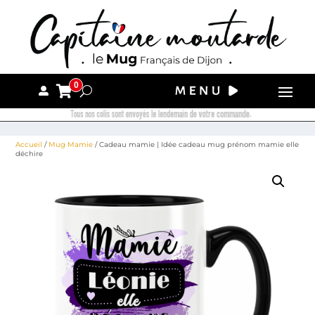
0
Tous nos colis sont envoyés le lendemain de votre commande.
Accueil
/
Mug Mamie
/ Cadeau mamie | Idée cadeau mug prénom mamie elle
déchire