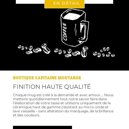
EN DÉTAIL
BOUTIQUE CAPITAINE MOUTARDE
FINITION HAUTE QUALITÉ
Chaque mug est créé à la demande et avec amour…. Nous
mettons quotidiennement tout notre savoir faire dans
l’élaboration de votre tasse et utilisons uniquement de la
céramique haut de gamme (résistant au micro-onde et
lave vaisselle – sans altération du marquage, de la brillance
et des couleurs.