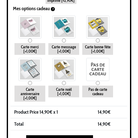
imprimé
[+2,90€]
Mes options cadeau
Carte merci
Carte messsage
Carte bonne fête
[+1,00€]
[+1,00€]
[+1,00€]
Carte
Carte noël
Pas de carte
anniversaire
[+1,00€]
cadeau
[+1,00€]
Product Price
14,90
€ x 1
14,90
€
Total
14,90
€