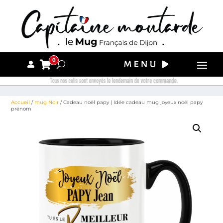
0
Tous nos colis sont envoyés le lendemain de votre commande.
Accueil
/
mug Noir
/ Cadeau noël papy | Idée cadeau mug joyeux noël papy
prénom