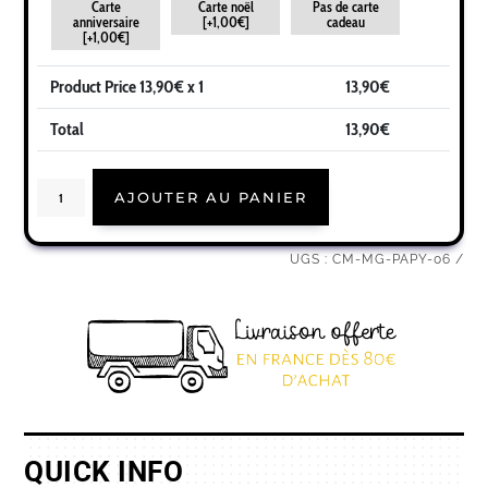
Carte
Carte noël
Pas de carte
anniversaire
[+1,00€]
cadeau
[+1,00€]
Product Price
13,90
€ x 1
13,90
€
Total
13,90
€
quantité
AJOUTER AU PANIER
de
Cadeau
noël
papy
|
UGS :
CM-MG-PAPY-06
Idée
cadeau
mug
joyeux
noël
papy
prénom
QUICK INFO