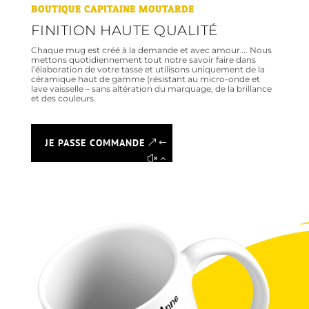
BOUTIQUE CAPITAINE MOUTARDE
FINITION HAUTE QUALITÉ
Chaque mug est créé à la demande et avec amour…. Nous
mettons quotidiennement tout notre savoir faire dans
l’élaboration de votre tasse et utilisons uniquement de la
céramique haut de gamme (résistant au micro-onde et
lave vaisselle – sans altération du marquage, de la brillance
et des couleurs.
JE PASSE COMMANDE