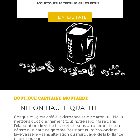
Pour toute la famille et les amis…
EN DÉTAIL
BOUTIQUE CAPITAINE MOUTARDE
FINITION HAUTE QUALITÉ
Chaque mug est créé à la demande et avec amour…. Nous
mettons quotidiennement tout notre savoir faire dans
l’élaboration de votre tasse et utilisons uniquement de la
céramique haut de gamme (résistant au micro-onde et
lave vaisselle – sans altération du marquage, de la brillance
et des couleurs.