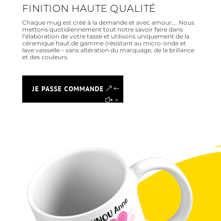
FINITION HAUTE QUALITÉ
Chaque mug est créé à la demande et avec amour…. Nous
mettons quotidiennement tout notre savoir faire dans
l’élaboration de votre tasse et utilisons uniquement de la
céramique haut de gamme (résistant au micro-onde et
lave vaisselle – sans altération du marquage, de la brillance
et des couleurs.
JE PASSE COMMANDE