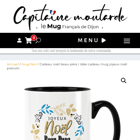
0
Tous nos colis sont envoyés le lendemain de votre commande.
Accueil
/
mug Noir
/ Cadeau noël beau-père | Idée cadeau mug joyeux noël
prénom