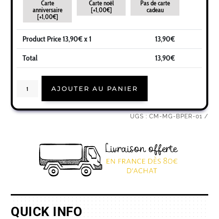
Carte
Carte noël
Pas de carte
anniversaire
[+1,00€]
cadeau
[+1,00€]
Product Price
13,90
€ x 1
13,90
€
Total
13,90
€
quantité
AJOUTER AU PANIER
de
Cadeau
noël
beau-
père
UGS :
CM-MG-BPER-01
|
Idée
cadeau
mug
joyeux
noël
prénom
QUICK INFO