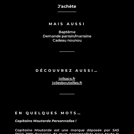
J'achète
MAIS AUSSI
Baptême
Demande parrain/marraine
Cadeau nounou
DÉCOUVREZ AUSSI…
jolisacs.fr
joliesbouteilles.fr
EN QUELQUES MOTS…
Capitaine Moutarde Personnalise !
Capitaine Moutarde est une marque déposée par SAS
ENJA
100% française
de mug personnalisés pour toute la