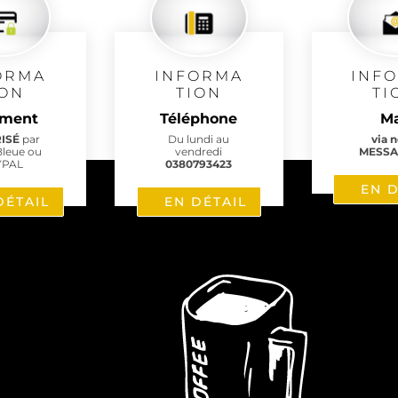
ORMA
INFORMA
INF
ION
TION
TI
ement
Téléphone
Ma
RISÉ
par
Du lundi au
via 
Bleue ou
vendredi
MESSA
YPAL
0380793423
EN D
DÉTAIL
EN DÉTAIL