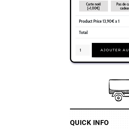
Carte noël
Pas de c
[+1,00€]
cadea
Product Price
13,90
€ x 1
Total
quantité
de
AJOUTER AU
Cadeau
noël
tata
|
Idée
cadeau
mug
tata
joyeux
noël
prénom
QUICK INFO