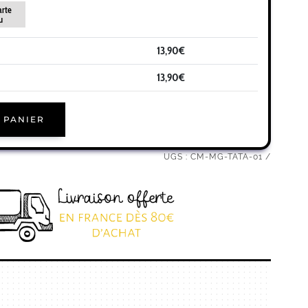
arte
u
13,90
€
13,90
€
 PANIER
UGS :
CM-MG-TATA-01