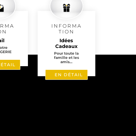
ORMA
INFORMA
ON
TION
il
Idées
Cadeaux
notre
GERIE
Pour toute la
famille et les
amis…
ÉTAIL
EN DÉTAIL