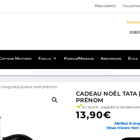
Mon compte
Validatio
Contact
0380
Capitaine Moutarde
Famille
Parrain/Marraine
Anniversaire
École
Tous nos colis sont envoyés le lendemain de votre commande.
au mug tata joyeux noël prénom
CADEAU NOËL TATA 
PRÉNOM
En stock : expédié le lendem
13,90
€
Mettez 6 mug
Vous n’avez rien