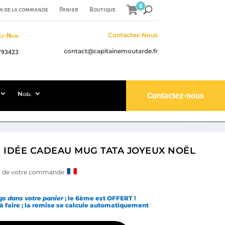
0
n de la commande
Panier
Boutique
Contactez-Nous
ez-Nous
contact@capitainemoutarde.fr
793423
Noël
Contactez-nous
| IDÉE CADEAU MUG TATA JOYEUX NOËL
ain de votre commande
s dans votre panier
; le 6ème est OFFERT !
 à faire ; la remise se calcule automatiquement