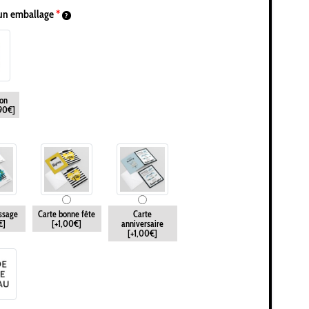
un emballage
*
on
,90€]
ssage
Carte bonne fête
Carte
€]
[+1,00€]
anniversaire
[+1,00€]