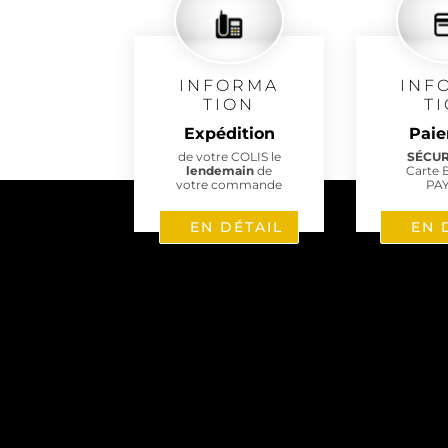
INFORMA
INF
TION
T
Expédition
Pai
de votre COLIS le
SÉCU
lendemain
de
Carte 
votre commande
PA
EN DÉTAIL
EN 