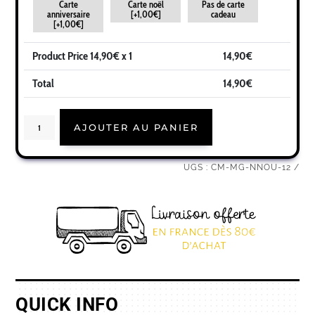
Carte
Carte noël
Pas de carte
anniversaire
[+1,00€]
cadeau
[+1,00€]
Product Price
14,90
€ x 1
14,90
€
Total
14,90
€
quantité
AJOUTER AU PANIER
de
Cadeau
nounou
|
Idée
UGS :
CM-MG-NNOU-12
cadeau
mug
prénom
nounou
parfaite
QUICK INFO