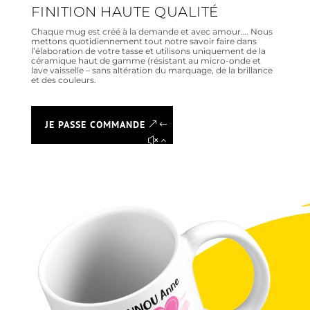
FINITION HAUTE QUALITÉ
Chaque mug est créé à la demande et avec amour…. Nous
mettons quotidiennement tout notre savoir faire dans
l’élaboration de votre tasse et utilisons uniquement de la
céramique haut de gamme (résistant au micro-onde et
lave vaisselle – sans altération du marquage, de la brillance
et des couleurs.
JE PASSE COMMANDE