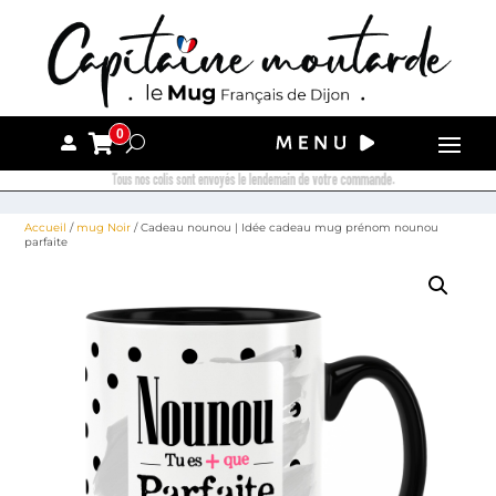
0
Tous nos colis sont envoyés le lendemain de votre commande.
Accueil
/
mug Noir
/ Cadeau nounou | Idée cadeau mug prénom nounou
parfaite