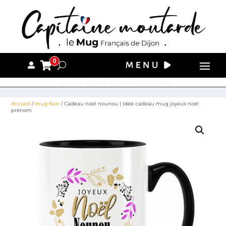
0
Tous nos colis sont envoyés le lendemain de votre commande.
Accueil
/
mug Noir
/ Cadeau noël nounou | Idée cadeau mug joyeux noël
prénom