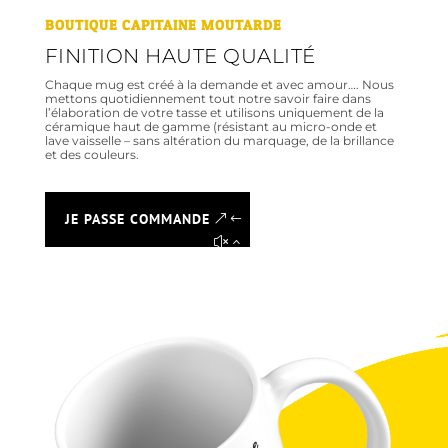
BOUTIQUE CAPITAINE MOUTARDE
FINITION HAUTE QUALITÉ
Chaque mug est créé à la demande et avec amour…. Nous
mettons quotidiennement tout notre savoir faire dans
l’élaboration de votre tasse et utilisons uniquement de la
céramique haut de gamme (résistant au micro-onde et
lave vaisselle – sans altération du marquage, de la brillance
et des couleurs.
JE PASSE COMMANDE