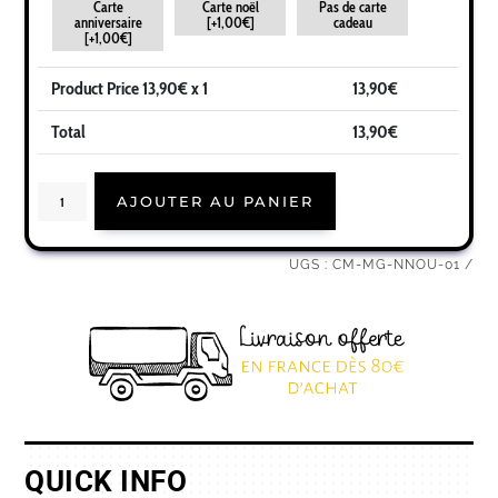
Carte
Carte noël
Pas de carte
anniversaire
[+1,00€]
cadeau
[+1,00€]
Product Price
13,90
€ x 1
13,90
€
Total
13,90
€
quantité
AJOUTER AU PANIER
de
Cadeau
noël
nounou
|
UGS :
CM-MG-NNOU-01
Idée
cadeau
mug
joyeux
noël
prénom
QUICK INFO