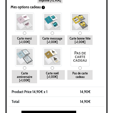
imprimé
[+2,90€]
Mes options cadeau
Carte merci
Carte messsage
Carte bonne fête
[+1,00€]
[+1,00€]
[+1,00€]
Carte
Carte noël
Pas de carte
anniversaire
[+1,00€]
cadeau
[+1,00€]
Product Price
14,90
€ x 1
14,90
€
Total
14,90
€