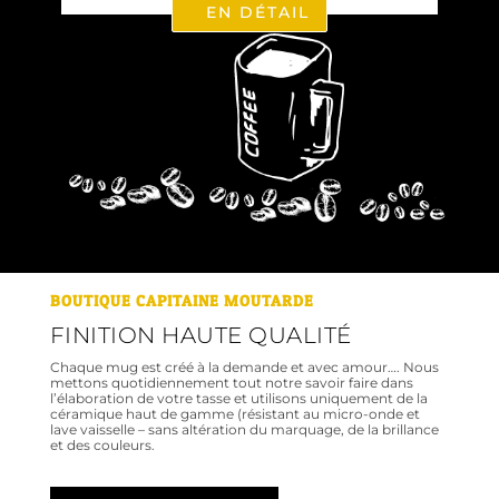
EN DÉTAIL
BOUTIQUE CAPITAINE MOUTARDE
FINITION HAUTE QUALITÉ
Chaque mug est créé à la demande et avec amour…. Nous
mettons quotidiennement tout notre savoir faire dans
l’élaboration de votre tasse et utilisons uniquement de la
céramique haut de gamme (résistant au micro-onde et
lave vaisselle – sans altération du marquage, de la brillance
et des couleurs.