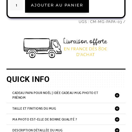
quantité
AJOUTER AU PANIER
de
Cadeau
papa
pour
noël
UGS :
CM-MG-PAPA-03
|
Idée
cadeau
mug
photo
et
prénom
QUICK INFO
CADEAU PAPA POUR NOËL | IDÉE CADEAU MUG PHOTO ET
PRÉNOM
TAILLE ET FINITIONS DU MUG
MA PHOTO EST-ELLE DE BONNE QUALITÉ ?
DESCRIPTION DÉTAILLÉE DU MUG