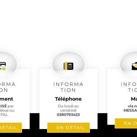
ORMA
INFORMA
INF
ION
TION
TI
ement
Téléphone
Ma
RISÉ
par
Du lundi au
via 
Bleue ou
vendredi
MESSA
YPAL
0380793423
EN D
DÉTAIL
EN DÉTAIL