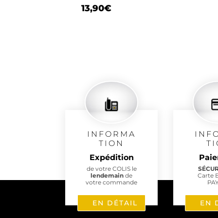
13,90
€
INFORMA
INF
TION
T
Expédition
Pai
de votre COLIS le
SÉCU
lendemain
de
Carte 
votre commande
PA
EN DÉTAIL
EN 