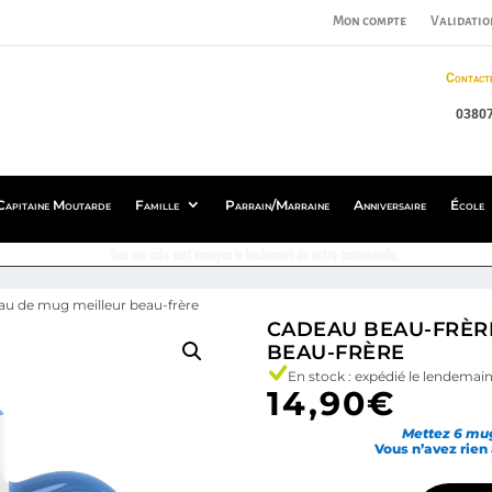
Mon compte
Validatio
Contact
0380
Capitaine Moutarde
Famille
Parrain/Marraine
Anniversaire
École
Tous nos colis sont envoyés le lendemain de votre commande.
eau de mug meilleur beau-frère
CADEAU BEAU-FRÈRE
BEAU-FRÈRE
En stock : expédié le lendem
14,90
€
Mettez 6 mug
Vous n’avez rien