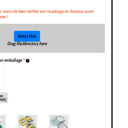
o, merci de bien vérifier son recadrage en dessous avant
nier !
Select files
Drag file/directory here
un emballage
*
on
,90€]