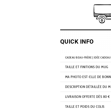
cadeau
de
mug
meilleur
beau-
frère
QUICK INFO
CADEAU BEAU-FRÈRE | IDÉE CADEAU
TAILLE ET FINITIONS DU MUG
MA PHOTO EST-ELLE DE BONN
DESCRIPTION DÉTAILLÉE DU 
LIVRAISON OFFERTE DÈS 80 €
TAILLE ET POIDS DU COLIS