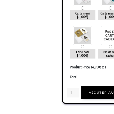
Carte merci
Carte mes
[+1,00€]
[+1,00
Carte noël
Pas de c
[+1,00€]
cadea
Product Price
14,90
€ x 1
Total
quantité
de
AJOUTER AU
Cadeau
beau-
frère
|
Idée