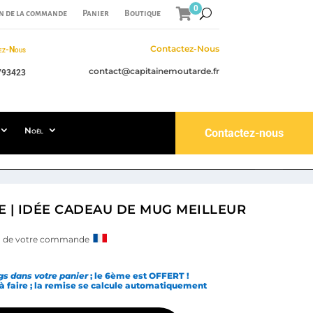
0
n de la commande
Panier
Boutique
Contactez-Nous
ez-Nous
contact@capitainemoutarde.fr
793423
Noël
Contactez-nous
 | IDÉE CADEAU DE MUG MEILLEUR
ain de votre commande
s dans votre panier
; le 6ème est OFFERT !
 à faire ; la remise se calcule automatiquement