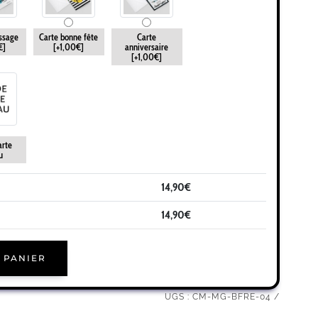
ssage
Carte bonne fête
Carte
€]
[+1,00€]
anniversaire
[+1,00€]
arte
u
14,90
€
14,90
€
 PANIER
UGS :
CM-MG-BFRE-04